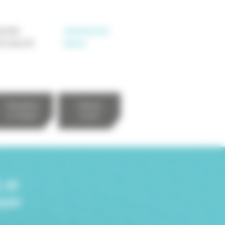
OTRE
CONTACTEZ-
CTUALITÉ
NOUS
Préjudices
Valeurs
& risques
& prix
 et
oyer