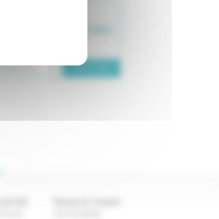
ZETTE
oyer des commerces face
crise.
Lire la suite
le 5 juin 2020
 de Lille
Bureau du Touquet
6 15 00
03 21 05 38 38