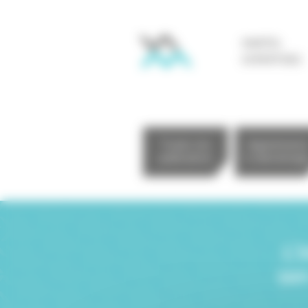
Panneau de gestion des cookies
MARTEL
EXPERTISES
Toutes nos
Appartenanc
publications
& déontologi
L’
son