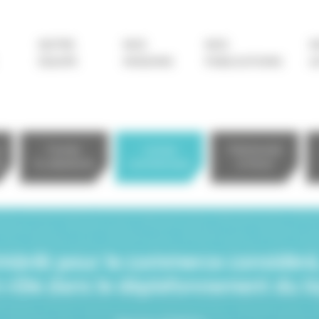
NOTRE
NOS
NOS
N
ÉQUIPE
MISSIONS
PUBLICATIONS
A
e
Foncier
Locaux
Patrimonial
e
& urbanisme
commerciaux
& fiscal
intérêt pour le commerce considéré,
 rôle dans le déplafonnement du l