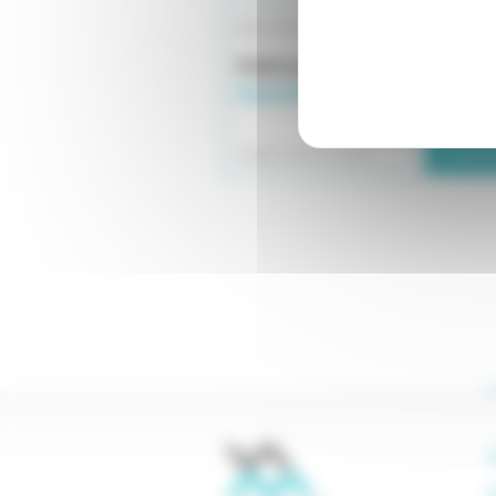
AJDI-DALLOZ
Méthode
hôtelière : vers
nouvelle guerre des bout
Lire la
Publié le 18 avril 2024