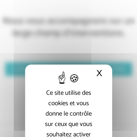
Nous vous accompagnons sur un
large champ d'interventions.
CONSULTER TOUTES NOS MISSIONS
X
Masquer 
Ce site utilise des
cookies et vous
donne le contrôle
sur ceux que vous
souhaitez activer