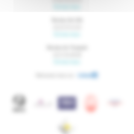
Écrivez-nous
Bureau de Lille
03 20 16 15 00
Écrivez-nous
Bureau du Touquet
03 21 05 38 38
Écrivez-nous
Retrouvez-nous sur