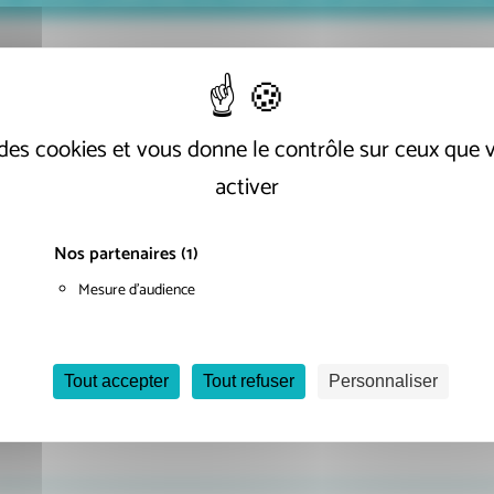
Nous vous accompagnons sur un
e des cookies et vous donne le contrôle sur ceux que
large champ d'interventions.
activer
Nos partenaires
(1)
CONSULTER TOUTES NOS MISSIONS
Mesure d'audience
Tout accepter
Tout refuser
Personnaliser