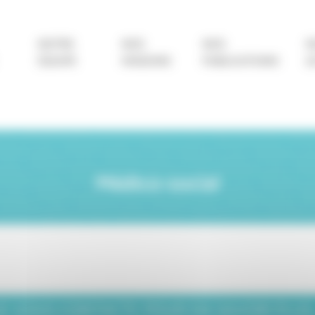
NOTRE
NOS
NOS
N
ÉQUIPE
MISSIONS
PUBLICATIONS
A
Médico-social
JE VOUS CONTACTE POUR EN SAVOIR PLUS..